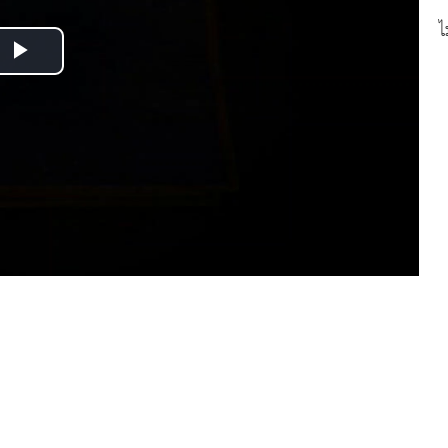
ไ
Play
Video