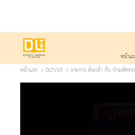
หน้าแ
หน้าแรก
DLTV10
รายการ ต้นกล้า กับ ป่ามหัศจรร