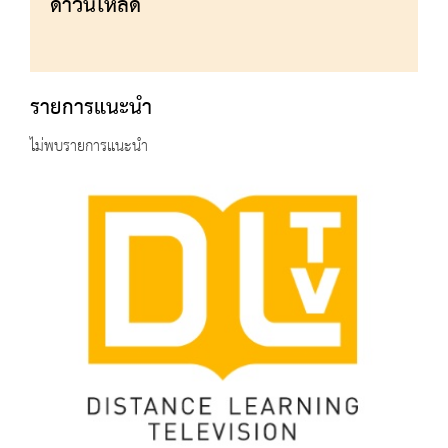
ดาวน์โหลด
รายการแนะนำ
ไม่พบรายการแนะนำ