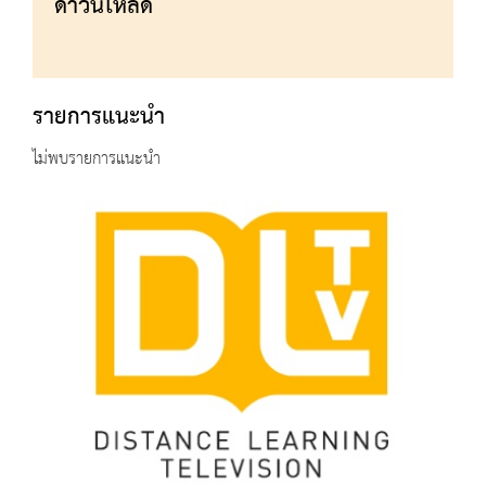
ดาวน์โหลด
รายการแนะนำ
ไม่พบรายการแนะนำ