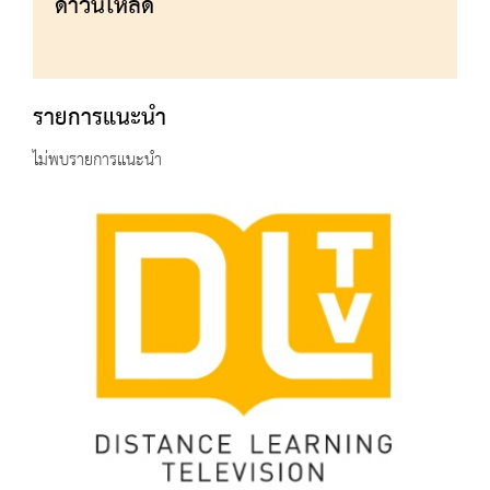
ดาวน์โหลด
รายการแนะนำ
ไม่พบรายการแนะนำ