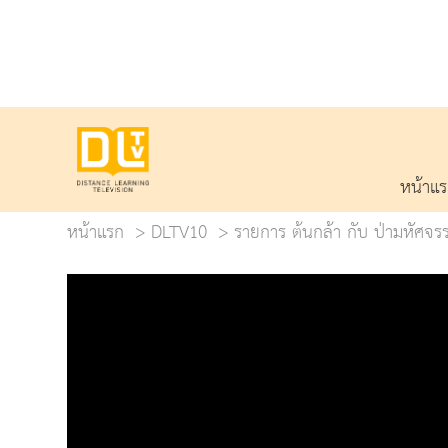
หน้าแ
หน้าแรก
DLTV10
รายการ ต้นกล้า กับ ป่ามหัศจรร