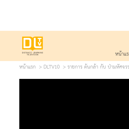
หน้าแ
หน้าแรก
DLTV10
รายการ ต้นกล้า กับ ป่ามหัศจรร