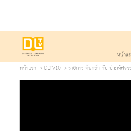
หน้าแ
หน้าแรก
DLTV10
รายการ ต้นกล้า กับ ป่ามหัศจรร