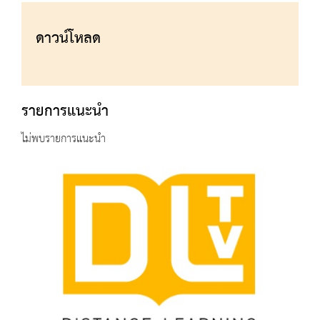
ดาวน์โหลด
รายการแนะนำ
ไม่พบรายการแนะนำ