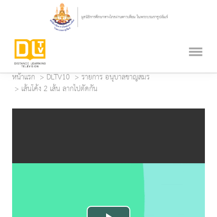
หน้าแรก
DLTV10
รายการ อนุบาลชาญสมร
เส้นโค้ง 2 เส้น ลากไปตัดกัน