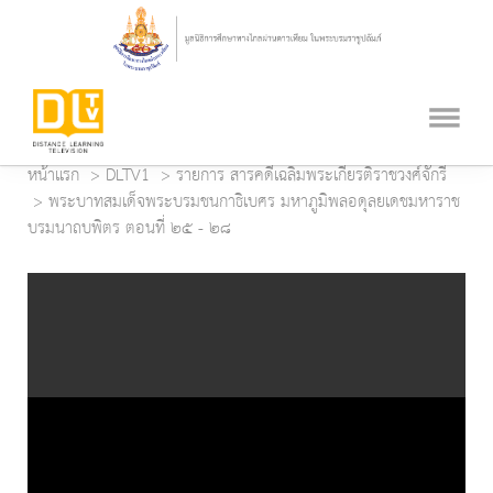
หน้าแรก
DLTV1
รายการ สารคดีเฉลิมพระเกียรติราชวงศ์จักรี
พระบาทสมเด็จพระบรมชนกาธิเบศร มหาภูมิพลอดุลยเดชมหาราช
บรมนาถบพิตร ตอนที่ ๒๕ - ๒๘