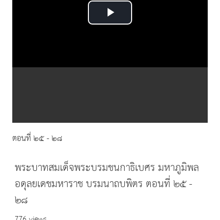
Play
Video
ตอนที่ ๒๕ - ๒๘
พระบาทสมเด็จพระบรมชนกาธิเบศร มหาภูมิพล
อดุลยเดชมหาราช บรมนาถบพิตร ตอนที่ ๒๕ -
๒๘
776 views