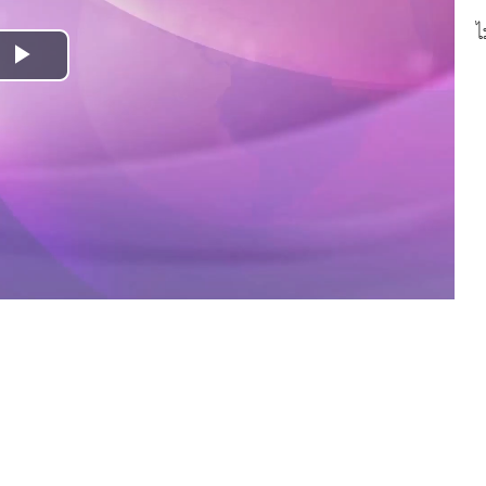
ไ
Play
Video