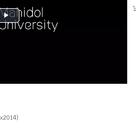
ไ
Play
Video
Ex2014)