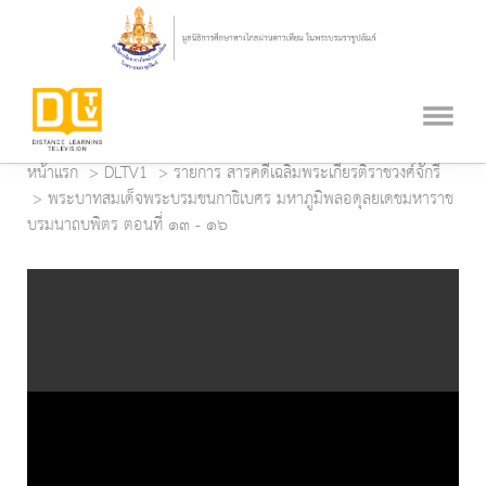
หน้าแรก
DLTV1
รายการ สารคดีเฉลิมพระเกียรติราชวงศ์จักรี
พระบาทสมเด็จพระบรมชนกาธิเบศร มหาภูมิพลอดุลยเดชมหาราช
บรมนาถบพิตร ตอนที่ ๑๓ - ๑๖