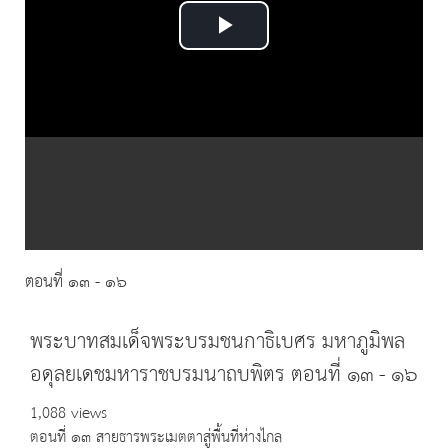
Play
Video
ตอนที่ ๑๓ - ๑๖
พระบาทสมเด็จพระบรมชนกาธิเบศร มหาภูมิพล
อดุลยเดชมหาราชบรมนาถบพิตร ตอนที่ ๑๓ - ๑๖
1,088 views
ตอนที่ ๑๓ สายธารพระเมตตาสู่พื้นที่ห่างไกล