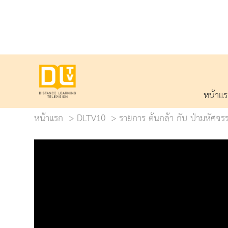
หน้าแ
หน้าแรก
DLTV10
รายการ ต้นกล้า กับ ป่ามหัศจรร