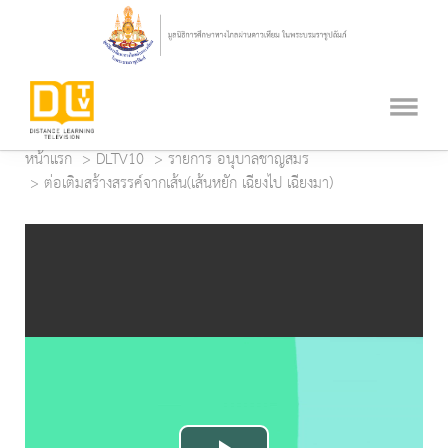
หน้าแรก
DLTV10
รายการ อนุบาลชาญสมร
ต่อเติมสร้างสรรค์จากเส้น(เส้นหยัก เฉียงไป เฉียงมา)