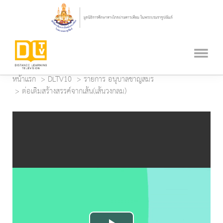
หน้าแรก
DLTV10
รายการ อนุบาลชาญสมร
ต่อเติมสร้างสรรค์จากเส้น(เส้นวงกลม)