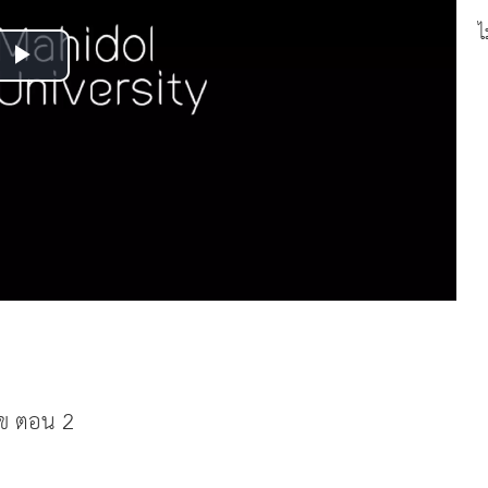
ไ
Play
Video
ุข ตอน 2