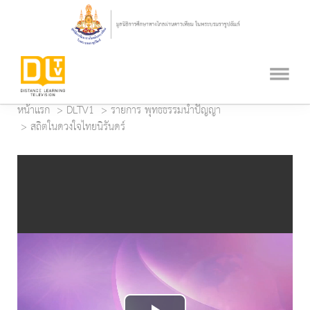
หน้าแรก
DLTV1
รายการ พุทธธรรมนำปัญญา
สถิตในดวงใจไทยนิรันดร์