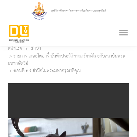
หน้าแรก
DLTV1
รายการ เดอะไดอารี่ บันทึกประวัติศาสตร์ชาติไทยกับสถาบันพระ
มหากษัตริย์
ตอนที่ 68 สำนึกในพระมหากรุณาธิคุณ