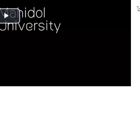
ไ
Play
Video