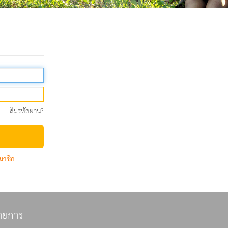
ลืมรหัสผ่าน?
มาชิก
ายการ