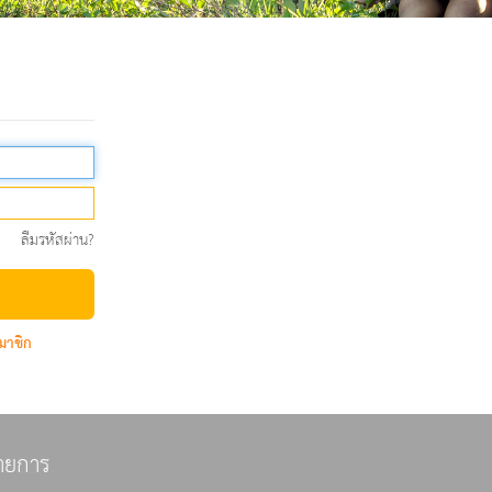
ลืมรหัสผ่าน?
มาชิก
ายการ