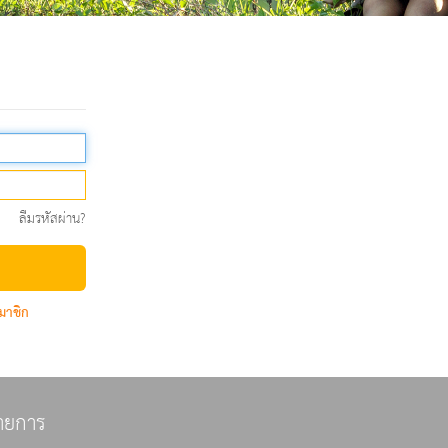
ลืมรหัสผ่าน?
มาชิก
ายการ