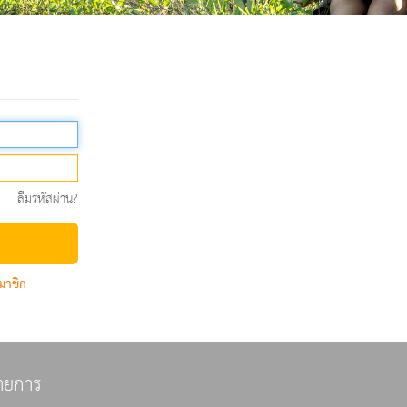
ลืมรหัสผ่าน?
มาชิก
ายการ