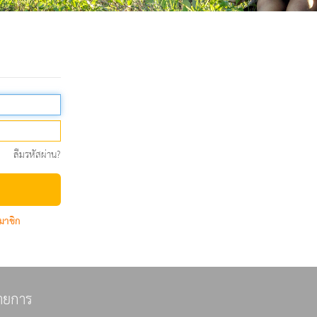
ลืมรหัสผ่าน?
มาชิก
ายการ