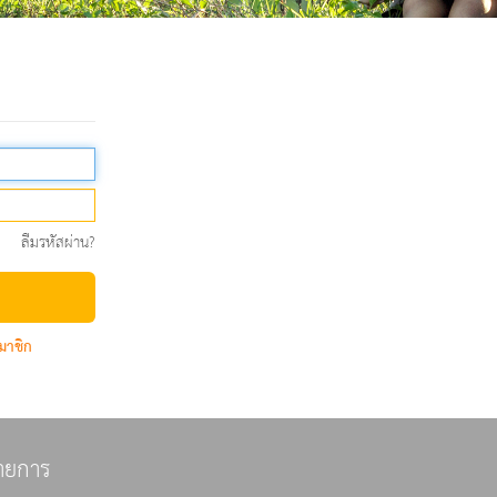
ลืมรหัสผ่าน?
มาชิก
ายการ