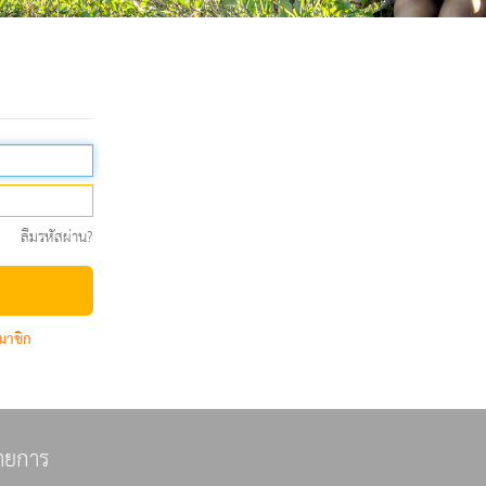
ลืมรหัสผ่าน?
มาชิก
ายการ