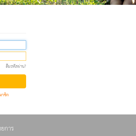
ลืมรหัสผ่าน?
มาชิก
ายการ