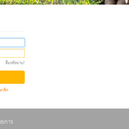
ลืมรหัสผ่าน?
มาชิก
ายการ