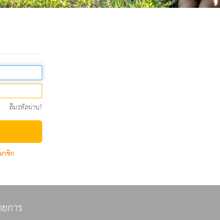
ลืมรหัสผ่าน?
มาชิก
ายการ