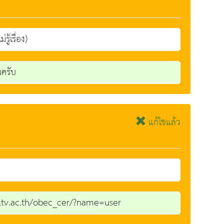
้เรื่อง)
ณครับ
แก้ไขแล้ว
r.dltv.ac.th/obec_cer/?name=user